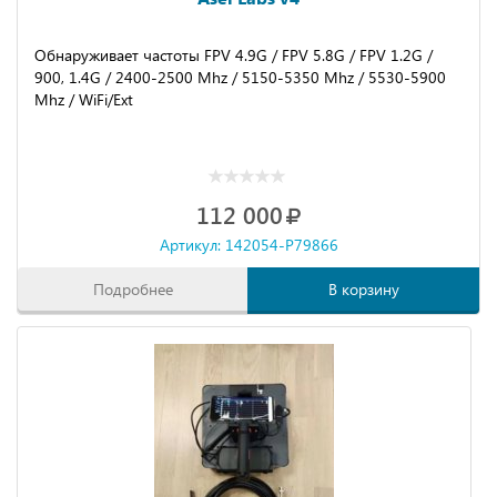
Обнаруживает частоты FРV 4.9G / FРV 5.8G / FРV 1.2G /
900, 1.4G / 2400-2500 Мhz / 5150-5350 Мhz / 5530-5900
Мhz / WiFi/Ехt
112 000
Артикул: 142054-P79866
Подробнее
В корзину