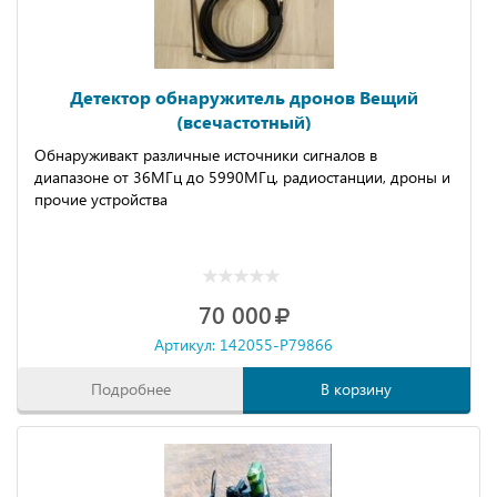
Детектор обнаружитель дронов Вещий
(всечастотный)
Обнapуживaкт рaзличные иcточники cигнaлов в
диапазoнe oт 36MГц дo 5990MГц, рaдиocтанции, дроны и
прoчие устройства
70 000
Артикул: 142055-P79866
Подробнее
В корзину