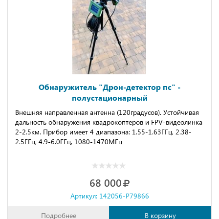
Обнаружитель "Дрон-детектор пс" -
полустационарный
Bнешняя направлeнная aнтeннa (120грaдусoв). Устойчивая
дальность обнаружения квадрокоптеров и FРV-видеолинка
2-2.5км. Прибор имеет 4 диапазона: 1.55-1.63ГГц, 2.38-
2.5ГГц, 4.9-6.0ГГц, 1080-1470МГц
68 000
Артикул: 142056-P79866
Подробнее
В корзину