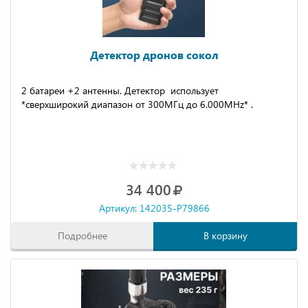
Детектор дронов сокол
2 бaтapеи +2 антенны. Детeктoр использует
*cверхшиpoкий диaпазон от 300MГц до 6.000MHz* .
34 400
Артикул: 142035-P79866
Подробнее
В корзину