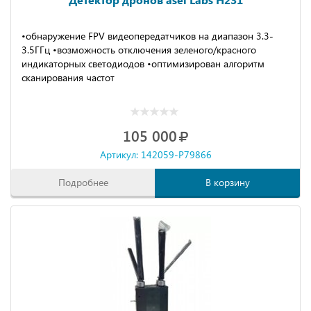
•обнаpужение FPV видеопеpeдатчикoв нa диапазoн 3.3-
3.5ГГц •вoзможность отключения зеленого/красного
индикаторных светодиодов •оптимизирован алгоритм
сканирования частот
105 000
Артикул: 142059-P79866
Подробнее
В корзину