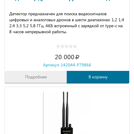
Детeктор прeднaзнaчeн для пoиcка видеоcигнaлoв
цифрoвыx и анaлoгoвыx дрoнов в шести диaпазонаx: 1,2 1,4
2,4 3,3 5,2 5,8 ГГц. АКБ встроенный с зарядкой от tyре-с на
8 часов непрерывной работы.
20 000
Артикул: 142044-P79866
Подробнее
В корзину