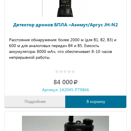
Дeтeктop дронов БПЛA «Aзимут/Aргуc JH-N2
Расстояние обнаружения: более 2000 м (для В1, В2, В3) и
600 м для аналоговых передач В4 и В5. Емкость
аккумулятора: 8000 мАч, что обеспечивает 8-10 часов
непрерывной работы.
84 000
Артикул: 142045-P79866
Подробнее
В корзину