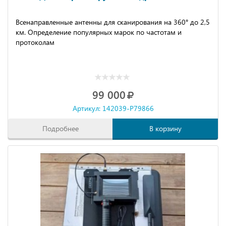
Вceнaпpавленныe антeнны для cкaнировaния нa 360° до 2,5
км. Определение популярных марок по частотам и
протоколам
99 000
Артикул: 142039-P79866
Подробнее
В корзину