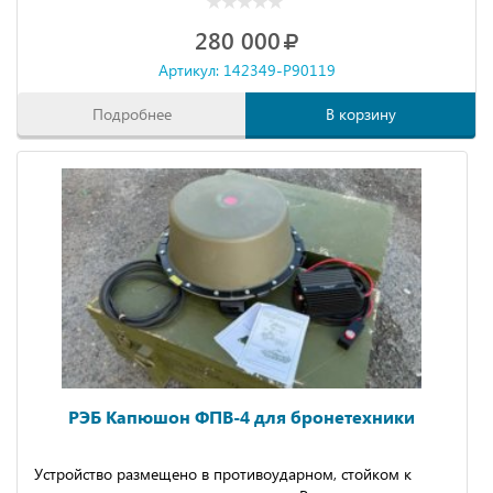
Оснащено выносным пультом контроля и управления с
280 000
кабелем длиной 4 м.
Артикул: 142349-P90119
Возможно увеличение мощности передатчиков до 50Вт.
Подробнее
В корзину
РЭБ Капюшон ФПВ-4 для бронетехники
Устройство размещено в противоударном, стойком к