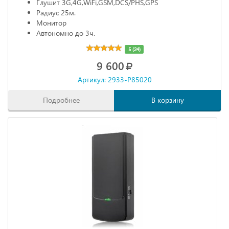
Глушит 3G,4G,WiFi,GSM,DCS/PHS,GPS
Радиус 25м.
Монитор
Автономно до 3ч.
5 (24)
9 600
Артикул: 2933-P85020
Подробнее
В корзину