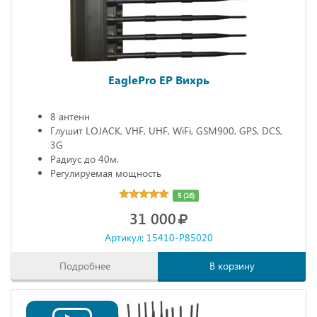
EaglePro EP Вихрь
8 антенн
Глушит LOJACK, VHF, UHF, WiFi, GSM900, GPS, DCS,
3G
Радиус до 40м.
Регулируемая мощность
5 (16)
31 000
Артикул: 15410-P85020
Подробнее
В корзину