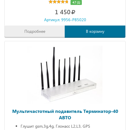
4.7 (1)
1 450
Артикул: 9956-P85020
Подробнее
В корзину
Мультичастотный подавитель Терминатор-40
АВТО
Глушит gsm,3g,4g, Глонасс L2,L3, GPS