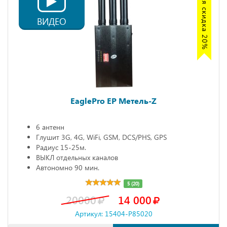
Акция скидка 20%
ВИДЕО
EaglePro EP Метель-Z
6 антенн
Глушит 3G, 4G, WiFi, GSM, DCS/PHS, GPS
Радиус 15-25м.
ВЫКЛ отдельных каналов
Автономно 90 мин.
5 (20)
20000
14 000
Артикул: 15404-P85020