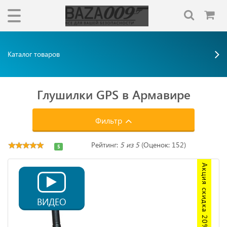
Каталог товаров
Глушилки GPS в Армавире
Фильтр
Рейтинг:
5 из 5
(Оценок: 152)
5
Акция скидка 20%
ВИДЕО