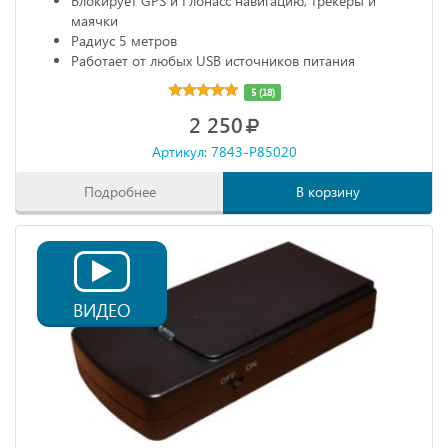
Блокирует GPS и Глонасс навигацию, трекеры и
маячки
Радиус 5 метров
Работает от любых USB источников питания
Габариты: 68х20х10 мм
5 (18)
2 250
Артикул: 7843-P85020
Подробнее
В корзину
ВИДЕО