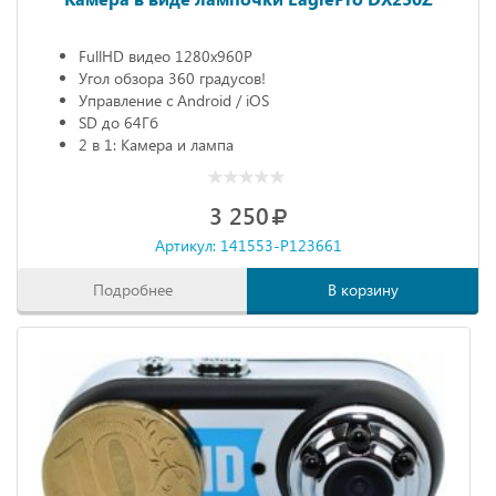
FullHD видео 1280х960P
Угол обзора 360 градусов!
Управление с Android / iOS
SD до 64Гб
2 в 1: Камера и лампа
3 250
Артикул: 141553-P123661
Подробнее
В корзину