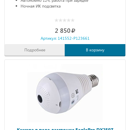
Автономно 12ч, работа при зарядке
Ночная ИК подсветка
2 850
Артикул: 141552-P123661
Подробнее
В корзину
Камера в виде лампочки EaglePro DX250Z