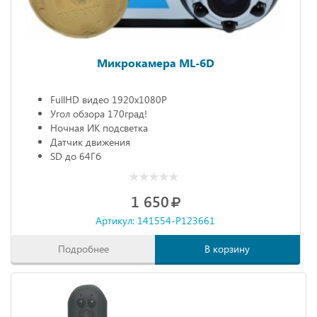
Микрокамера ML-6D
FullHD видео 1920х1080P
Угол обзора 170град!
Ночная ИК подсветка
Датчик движения
SD до 64Гб
1 650
Артикул: 141554-P123661
Подробнее
В корзину