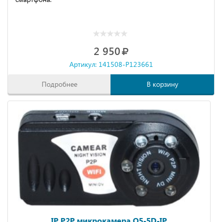
2 950
Артикул: 141508-P123661
Подробнее
В корзину
IP P2P микрокамера Q5-5D-IP