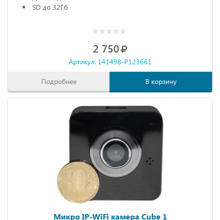
SD до 32Гб
2 750
Артикул: 141498-P123661
Подробнее
В корзину
Микро IP-WiFi камера Cube 1