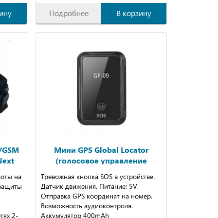
ину
Подробнее
В корзину
/GSM
Мини GPS Global Locator
Next
(голосовое управление
тором
приложением)
боты на
Тревожная кнопка SOS в устройстве.
 защиты
Датчик движения. Питание: 5V.
Отправка GPS координат на номер.
Возможность аудиоконтроля.
тях 2-
Аккумулятор 400mAh