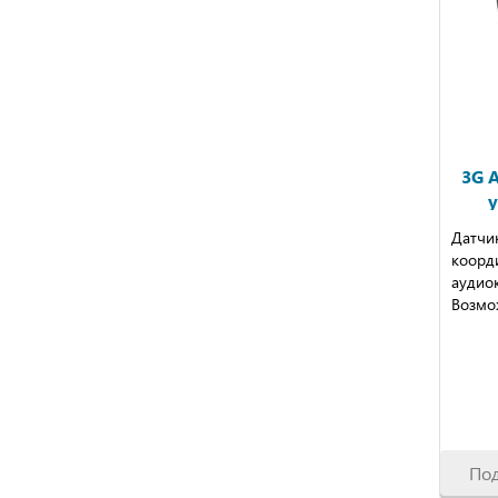
3G 
у
Датчи
коорд
аудио
Возмо
По