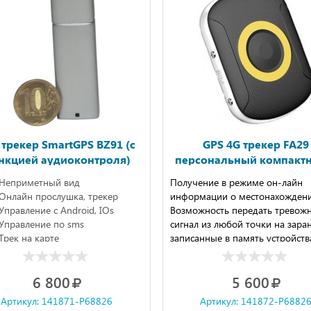
 трекер SmartGPS BZ91 (с
GPS 4G трекер FA29
нкцией аудиоконтроля)
персональный компакт
кнопкой SOS и функц
Неприметный вид
Получение в режиме он-лайн
телефона
Онлайн прослушка, трекер
информации о местонахождени
Управление с Android, IOs
Возможность передать тревож
Управление по sms
сигнал из любой точки на зара
Трек на карте
записанные в память устройств
номера мобильных телефонов
6 800
5 600
Артикул: 141871-P68826
Артикул: 141872-P6882