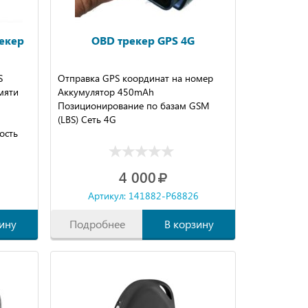
екер
OBD трекер GPS 4G
S
Отправка GPS координат на номер
мяти
Аккумулятор 450mAh
Позиционирование по базам GSM
(LBS) Сеть 4G
ость
4 000
6
Артикул: 141882-P68826
ину
Подробнее
В корзину