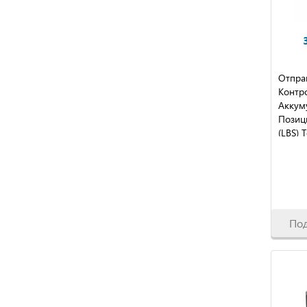
Отпра
Контро
Аккум
Позиц
(LBS) 
По