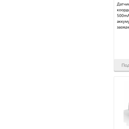
Датчи
коорд
500mA
аккуму
зарядк
По