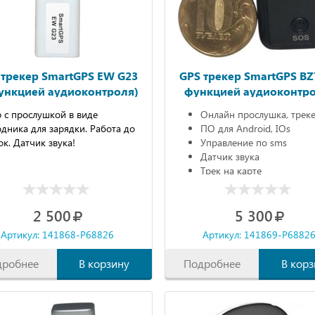
 трекер SmartGPS EW G23
GPS трекер SmartGPS BZ
функцией аудиоконтроля)
функцией аудиоконтро
 с прослушкой в виде
Онлайн прослушка, трек
дника для зарядки. Работа до
ПО для Android, IOs
ок. Датчик звука!
Управление по sms
Датчик звука
Трек на карте
2 500
5 300
Артикул: 141868-P68826
Артикул: 141869-P6882
дробнее
В корзину
Подробнее
В корз