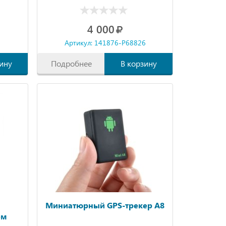
4 000
6
Артикул: 141876-P68826
ину
Подробнее
В корзину
Миниатюрный GPS-трекер A8
ем