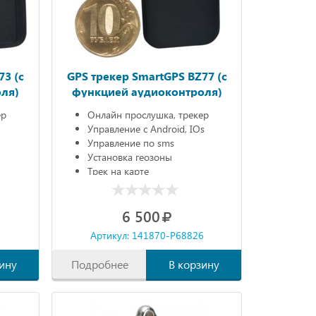
73 (с
GPS трекер SmartGPS BZ77 (с
ля)
функцией аудиоконтроля)
ер
Онлайн прослушка, трекер
Управление с Android, IOs
Управление по sms
Установка геозоны
Трек на карте
6 500
6
Артикул: 141870-P68826
ину
Подробнее
В корзину