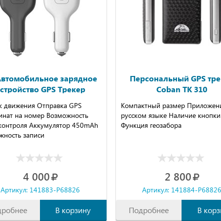
Автомобильное зарядное
Персональный GPS тре
стройство GPS Трекер
Coban TK 310
к движения Отправка GPS
Компактный размер Приложен
инат на номер Возможность
русском языке Наличие кнопки
контроля Аккумулятор 450mAh
Функция геозабора
жность записи
4 000
2 800
Артикул: 141883-P68826
Артикул: 141884-P6882
дробнее
В корзину
Подробнее
В корз