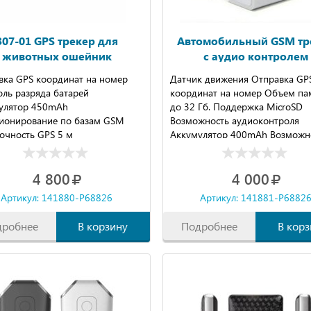
307-01 GPS трекер для
Автомобильный GSM тр
животных ошейник
с аудио контролем
вка GPS координат на номер
Датчик движения Отправка GP
ль разряда батарей
координат на номер Объем па
улятор 450mAh
до 32 Гб. Поддержка MicroSD
ионирование по базам GSM
Возможность аудиоконтроля
Точность GPS 5 м
Аккумулятор 400mAh Возможн
записи
4 800
4 000
Артикул: 141880-P68826
Артикул: 141881-P6882
дробнее
В корзину
Подробнее
В корз