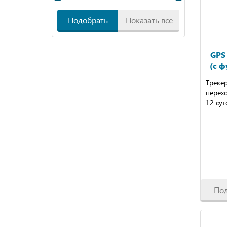
Подобрать
Показать все
GPS
(с 
Трекер
перехо
12 сут
По