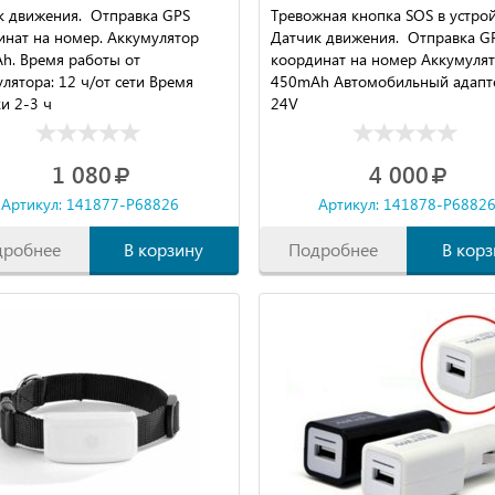
работы до 24 TK102
к движения. Отправка GPS
Тревожная кнопка SOS в устрой
инат на номер. Аккумулятор
Датчик движения. Отправка G
h. Время работы от
координат на номер Аккумуля
лятора: 12 ч/от сети Время
450mAh Автомобильный адапт
и 2-3 ч
24V
1 080
4 000
Артикул: 141877-P68826
Артикул: 141878-P6882
дробнее
В корзину
Подробнее
В корз