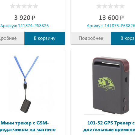
го и 3-го поколения
3 920
13 600
Артикул: 141874-P68826
Артикул: 141875-P6882
дробнее
В корзину
Подробнее
В корз
Мини трекер с GSM-
101-52 GPS Трекер с
редатчиком на магните
длительным времен