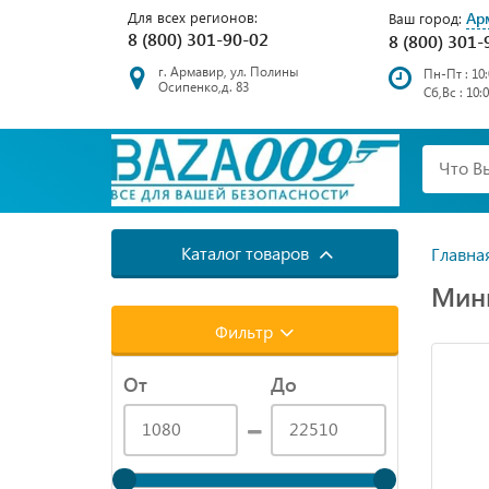
"""
"""
Для всех регионов:
Ар
Ваш город:
8 (800) 301-90-02
8 (800) 301-
г. Армавир, ул. Полины
Пн-Пт : 10:
Осипенко,д. 83
Сб,Вс : 10:
Каталог товаров
Главна
Мин
Фильтр
От
До