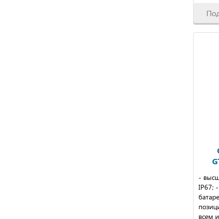
По
G
- высш
IP67; 
батаре
позиц
всем 