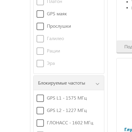
Платон
GPS маяк
Прослушки
Галилео
По
Рации
Эра
Блокируемые частоты
GPS L1 - 1575 МГц
GPS L2 - 1227 МГц
ГЛОНАСС - 1602 МГц
Гл