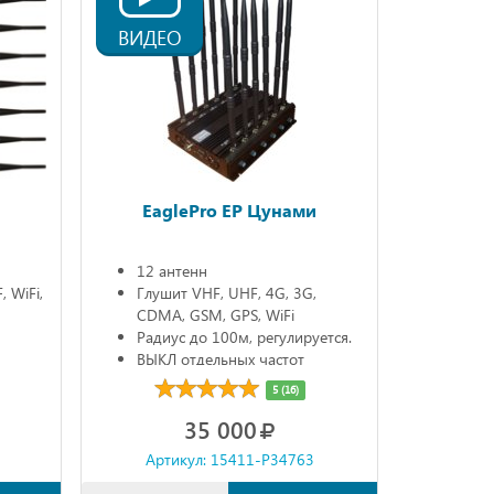
ВИДЕО
EaglePro EP Цунами
12 антенн
 WiFi,
Глушит VHF, UHF, 4G, 3G,
CDMA, GSM, GPS, WiFi
Радиус до 100м, регулируется.
ВЫКЛ отдельных частот
5 (16)
35 000
Артикул: 15411-P34763