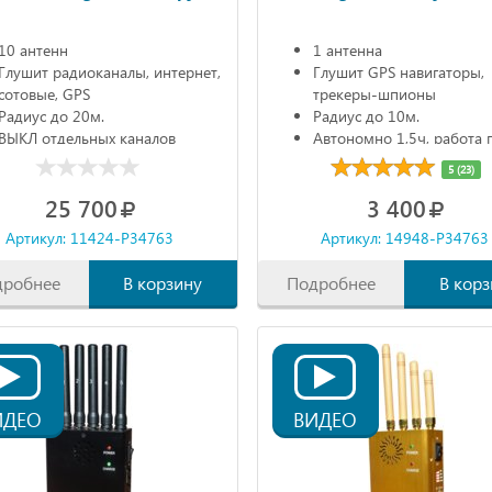
10 антенн
1 антенна
Глушит радиоканалы, интернет,
Глушит GPS навигаторы,
сотовые, GPS
трекеры-шпионы
Радиус до 20м.
Радиус до 10м.
ВЫКЛ отдельных каналов
Автономно 1,5ч, работа 
Автономно 90 мин.
зарядке
5 (23)
25 700
3 400
Артикул: 11424-P34763
Артикул: 14948-P34763
дробнее
В корзину
Подробнее
В корз
ИДЕО
ВИДЕО