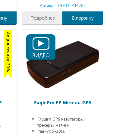
Артикул: 14941-P34763
ину
Подробнее
В корзину
Акция скидка 20%
ВИДЕО
Z
EaglePro EP Метель-GPS
Глушит GPS навигаторы,
,
трекеры, маячки
Радиус 5-10м.