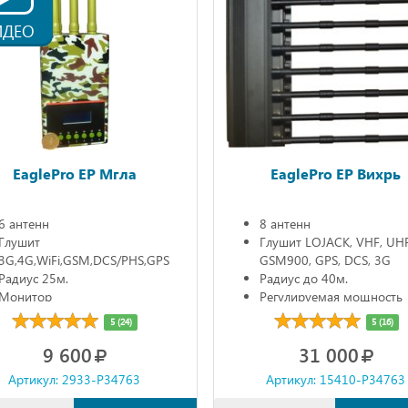
ИДЕО
EaglePro EP Мгла
EaglePro EP Вихрь
6 антенн
8 антенн
Глушит
Глушит LOJACK, VHF, UHF,
3G,4G,WiFi,GSM,DCS/PHS,GPS
GSM900, GPS, DCS, 3G
Радиус 25м.
Радиус до 40м.
Монитор
Регулируемая мощность
Автономно до 3ч.
5 (24)
5 (16)
9 600
31 000
Артикул: 2933-P34763
Артикул: 15410-P34763