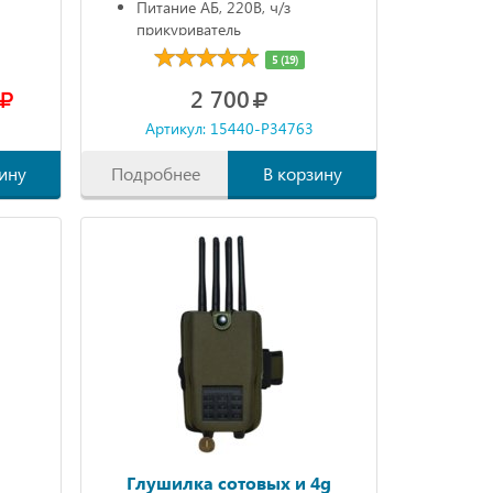
Питание АБ, 220В, ч/з
прикуриватель
Автономно до 90 мин.
5 (19)
2 700
Артикул: 15440-P34763
ину
Подробнее
В корзину
Глушилка сотовых и 4g