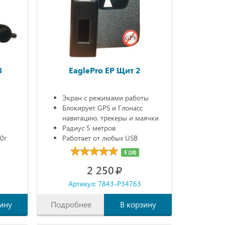
3
EaglePro EP Щит 2
Экран с режимами работы
Блокирует GPS и Глонасс
навигацию, трекеры и маячки
Радиус 5 метров
0г
Работает от любых USB
источников питания
5 (18)
Габариты: 68х20х10 мм
2 250
Артикул: 7843-P34763
ину
Подробнее
В корзину