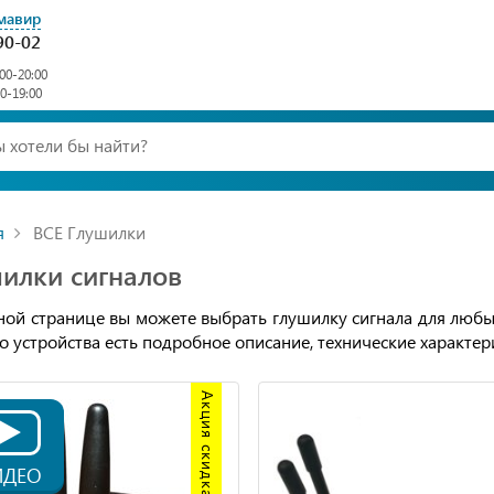
мавир
90-02
00-20:00
00-19:00
я
ВСЕ Глушилки
илки сигналов
ной странице вы можете выбрать глушилку сигнала для любых
о устройства есть подробное описание, технические характер
Акция скидка 20%
ИДЕО