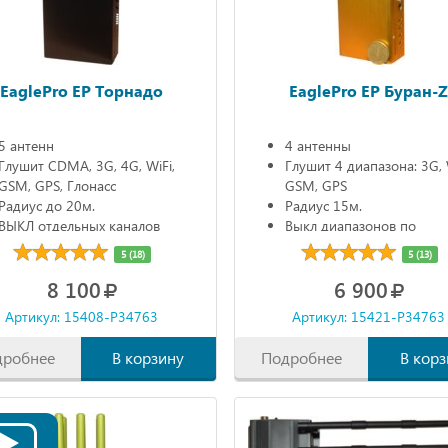
EaglePro EP Торнадо
EaglePro EP Буран-
5 антенн
4 антенны
Глушит CDMA, 3G, 4G, WiFi,
Глушит 4 диапазона: 3G, 
GSM, GPS, Глонасс
GSM, GPS
Радиус до 20м.
Радиус 15м.
ВЫКЛ отдельных каналов
Выкл диапазонов по
Автономно 90мин.
отдельности
5 (18)
5 (13)
Автономно 90мин.
8 100
6 900
Артикул: 15408-P34763
Артикул: 15421-P34763
дробнее
В корзину
Подробнее
В корз