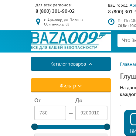
Для всех регионов:
Ар
Ваш город:
8 (800) 301-90-02
8 (800) 301-
г. Армавир, ул. Полины
Пн-Пт : 10:
Осипенко,д. 83
Сб,Вс : 10:
Каталог товаров
Главна
Глуш
Фильтр
На дан
каждог
От
До
В