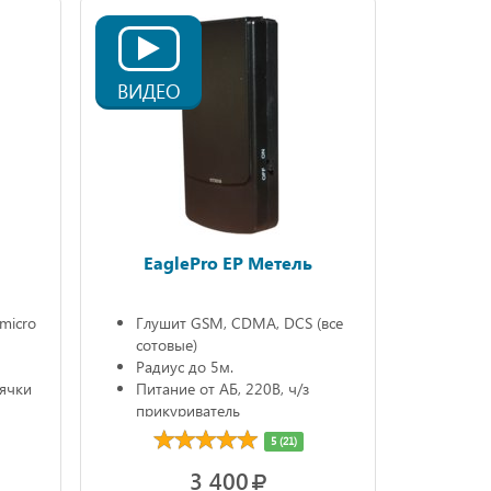
ВИДЕО
EaglePro EP Метель
micro
Глушит GSM, CDMA, DCS (все
сотовые)
Радиус до 5м.
аячки
Питание от АБ, 220В, ч/з
прикуриватель
Автономно до 1,5час.
5 (21)
3 400