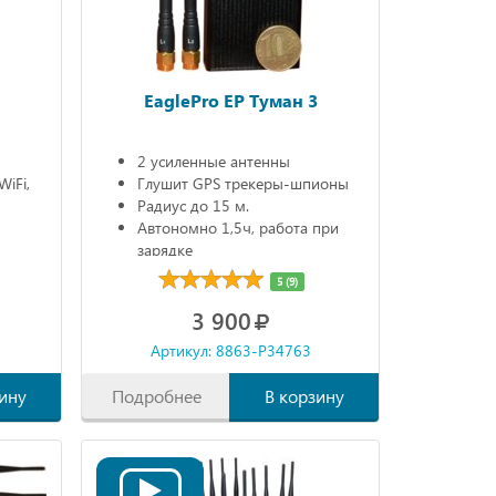
Z
EaglePro EP Туман 3
2 усиленные антенны
WiFi,
Глушит GPS трекеры-шпионы
Радиус до 15 м.
Автономно 1,5ч, работа при
зарядке
5 (9)
3 900
Артикул: 8863-P34763
ину
Подробнее
В корзину