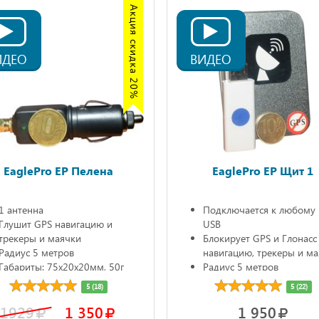
Акция скидка 20%
ИДЕО
ВИДЕО
EaglePro EP Пелена
EaglePro EP Щит 1
1 антенна
Подключается к любому 
Глушит GPS навигацию и
USB
трекеры и маячки
Блокирует GPS и Глонасс
Радиус 5 метров
навигацию, трекеры и м
Габариты: 75х20х20мм, 50г
Радиус 5 метров
Работает от любых USB
5 (18)
5 (22)
источников питания
1929
1 350
1 950
Габариты: 68х20х10 мм