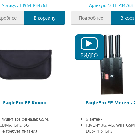
Артикул: 14964-P34763
Артикул: 7841-P34763
дробнее
В корзину
Подробнее
В корз
ВИДЕО
EaglePro EP Кокон
EaglePro EP Метель-
Глушит все сигналы: GSM,
6 антенн
CDMA, GPS, 3G
Глушит 3G, 4G, WiFi, GSM
Не требует питания
DCS/PHS, GPS