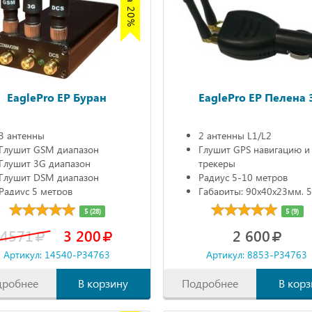
EaglePro EP Буран
EaglePro EP Пелена 
3 антенны
2 антенны L1/L2
Глушит GSM диапазон
Глушит GPS навигацию и
Глушит 3G диапазон
трекеры
Глушит DSM диапазон
Радиус 5-10 метров
Радиус 5 метров
Габариты: 90х40х23мм, 5
5 (28)
5 (9)
4571
3 200
2 600
Артикул: 14540-P34763
Артикул: 8853-P34763
дробнее
В корзину
Подробнее
В корз