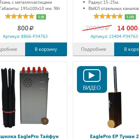
Ткань с металлочастицами
Радиус 15-25м.
Габариты: 195х100х10 мм, 98г
ВЫКЛ отдельных каналов
Автономно 90 мин.
5 (8)
5 (20)
800
20000
14 000
Артикул: 8866-P34763
Артикул: 15404-P34763
дробнее
В корзину
Подробнее
В корз
ВИДЕО
ушилка EaglePro Тайфун
EaglePro EP Туман 2