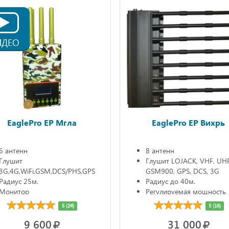
ИДЕО
EaglePro EP Мгла
EaglePro EP Вихрь
6 антенн
8 антенн
Глушит
Глушит LOJACK, VHF, UHF,
3G,4G,WiFi,GSM,DCS/PHS,GPS
GSM900, GPS, DCS, 3G
Радиус 25м.
Радиус до 40м.
Монитор
Регулируемая мощность
Автономно до 3ч.
5 (24)
5 (16)
9 600
31 000