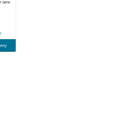
т сети
3
ину