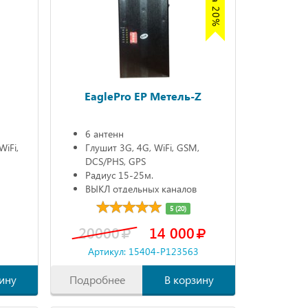
Z
EaglePro EP Метель-Z
6 антенн
WiFi,
Глушит 3G, 4G, WiFi, GSM,
DCS/PHS, GPS
Радиус 15-25м.
ВЫКЛ отдельных каналов
Автономно 90 мин.
5 (20)
20000
14 000
3
Артикул: 15404-P123563
ину
Подробнее
В корзину