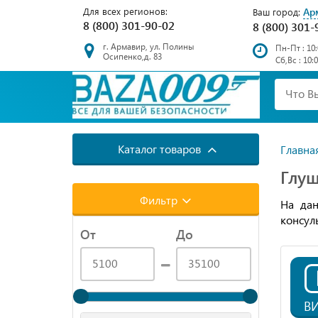
Для всех регионов:
Ар
Ваш город:
8 (800) 301-90-02
8 (800) 301-
г. Армавир, ул. Полины
Пн-Пт : 10:
Осипенко,д. 83
Сб,Вс : 10:
Каталог товаров
Главна
Глуш
Фильтр
На дан
консул
От
До
В