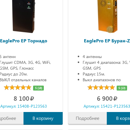
EaglePro EP Торнадо
EaglePro EP Буран-
5 антенн
4 антенны
Глушит CDMA, 3G, 4G, WiFi,
Глушит 4 диапазона: 3G, 
GSM, GPS, Глонасс
GSM, GPS
Радиус до 20м.
Радиус 15м.
ВЫКЛ отдельных каналов
Выкл диапазонов по
Автономно 90мин.
отдельности
5 (18)
5 (13)
Автономно 90мин.
8 100
6 900
Артикул: 15408-P123563
Артикул: 15421-P12356
дробнее
В корзину
Подробнее
В корз