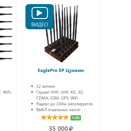
ВИДЕО
EaglePro EP Цунами
12 антенн
 WiFi,
Глушит VHF, UHF, 4G, 3G,
CDMA, GSM, GPS, WiFi
Радиус до 100м, регулируется.
ВЫКЛ отдельных частот
5 (16)
35 000