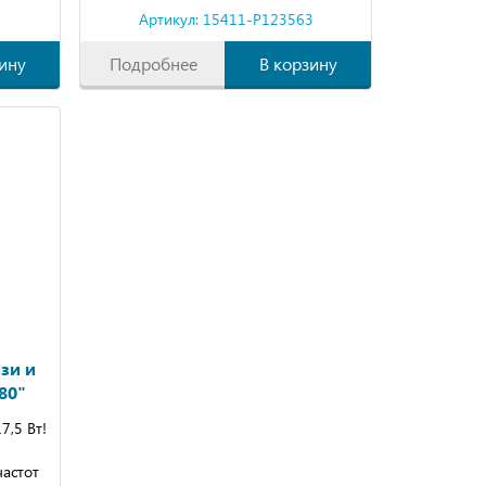
3
Артикул: 15411-P123563
ину
Подробнее
В корзину
зи и
80"
,5 Вт!
частот